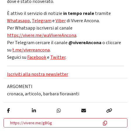
dove è stato ricoverato.
È attivo il servizio di notizie
in tempo reale
tramite
Whatasapp
,
Telegram
e
Viber
di Vivere Ancona.
Per Whatsapp iscriversi al canale
https://vivere.me/waVivereAncona
.
Per Telegram cercare il canale
@vivereAncona
o cliccare
su
t.me/vivereancona
.
Seguici su
Facebook
e
Twitter
.
Iscriviti alla nostra newsletter
ARGOMENTI
cronaca
,
articolo
,
barbara fioravanti
https://vivere.me/gBGg