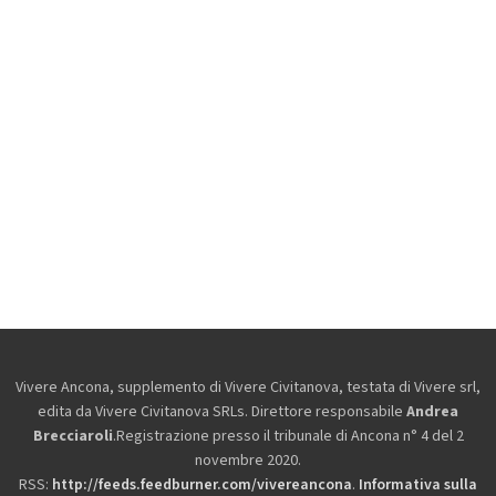
Vivere Ancona, supplemento di Vivere Civitanova, testata di Vivere srl,
edita da
Vivere Civitanova SRLs. Direttore responsabile
Andrea
Brecciaroli
.Registrazione presso il tribunale di Ancona n° 4 del 2
novembre 2020.
RSS:
http://feeds.feedburner.com/vivereancona
.
Informativa sulla