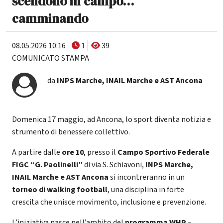
scendono in campo…
camminando
08.05.2026 10:16
1
39
COMUNICATO STAMPA
da
INPS Marche, INAIL Marche e AST Ancona
Domenica 17 maggio, ad Ancona, lo sport diventa notizia e
strumento di benessere collettivo.
A partire dalle
ore 10
, presso il
Campo Sportivo Federale
FIGC “G. Paolinelli”
di via S. Schiavoni,
INPS Marche,
INAIL Marche e AST Ancona
si incontreranno in un
torneo di walking football
, una disciplina in forte
crescita che unisce movimento, inclusione e prevenzione.
L’iniziativa nasce nell’ambito del
programma WHP –