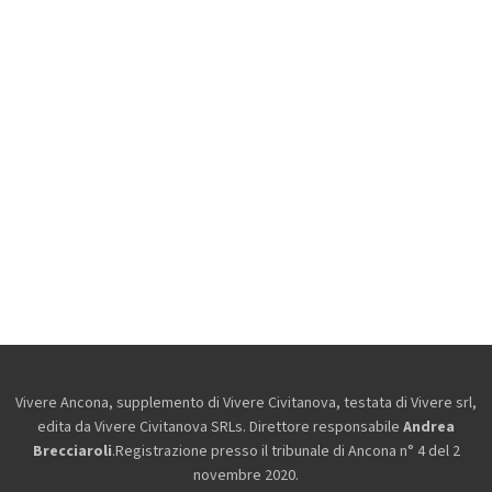
Vivere Ancona, supplemento di Vivere Civitanova, testata di Vivere srl,
edita da
Vivere Civitanova SRLs. Direttore responsabile
Andrea
Brecciaroli
.Registrazione presso il tribunale di Ancona n° 4 del 2
novembre 2020.