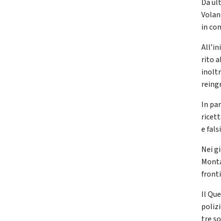
Da ult
Volant
in co
All’in
rito a
inolt
reing
In par
ricet
e fals
Nei gi
Monta
front
Il Qu
poliz
tre so