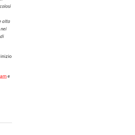
colosi
e alta
 nei
 di
inizio
ram
e