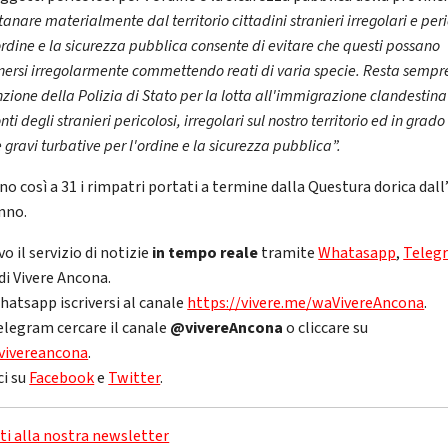
tanare materialmente dal territorio cittadini stranieri irregolari e peri
ordine e la sicurezza pubblica consente di evitare che questi possano
nersi irregolarmente commettendo reati di varia specie. Resta sempr
nzione della Polizia di Stato per la lotta all'immigrazione clandestina
nti degli stranieri pericolosi, irregolari sul nostro territorio ed in grado
 gravi turbative per l'ordine e la sicurezza pubblica”.
o così a 31 i rimpatri portati a termine dalla Questura dorica dall’
anno.
vo il servizio di notizie
in tempo reale
tramite
Whatasapp
,
Teleg
di Vivere Ancona.
hatsapp iscriversi al canale
https://vivere.me/waVivereAncona
.
elegram cercare il canale
@vivereAncona
o cliccare su
vivereancona
.
ci su
Facebook
e
Twitter
.
iti alla nostra newsletter