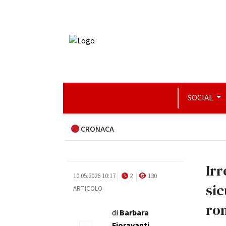
SOCIAL
CRONACA
Irr
10.05.2026 10:17
2
130
sic
ARTICOLO
ro
di
Barbara
Fioravanti