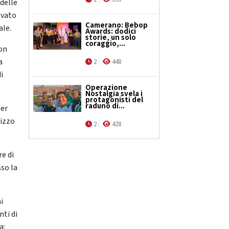
 delle
avato
Camerano: Bebop
ale.
Awards: dodici
storie, un solo
coraggio,...
con
a
2
448
i
Operazione
Nostalgia svela i
protagonisti del
raduno di...
per
lizzo
2
428
re di
so la
i
nti di
a: