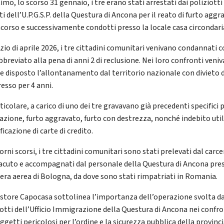
imo, lo scorso 31 gennaio, i tre erano stati arrestati dai poliziotti
i dell’U.P.G.S.P. della Questura di Ancona per il reato di furto aggr
ncorso e successivamente condotti presso la locale casa circondari
izio di aprile 2026, i tre cittadini comunitari venivano condannati 
bbreviato alla pena di anni 2 di reclusione. Nei loro confronti veniv
re disposto l’allontanamento dal territorio nazionale con divieto d
resso per 4 anni.
ticolare, a carico di uno dei tre gravavano già precedenti specifici 
tazione, furto aggravato, furto con destrezza, nonché indebito uti
ificazione di carte di credito.
orni scorsi, i tre cittadini comunitari sono stati prelevati dal carce
cuto e accompagnati dal personale della Questura di Ancona pres
iera aerea di Bologna, da dove sono stati rimpatriati in Romania.
estore Capocasa sottolinea l’importanza dell’operazione svolta da
iotti dell’Ufficio Immigrazione della Questura di Ancona nei confro
ggetti pericolosi per l’ordine e la sicurezza pubblica della provinci