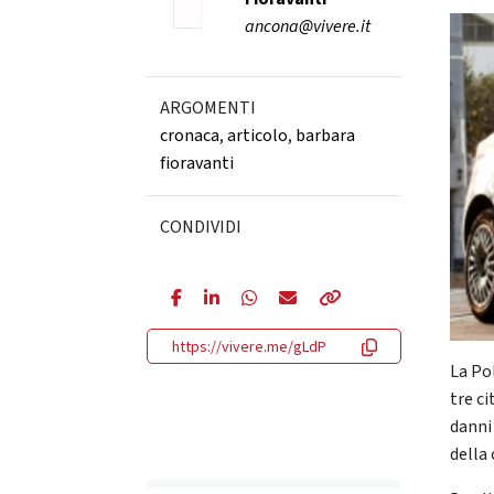
ancona@vivere.it
ARGOMENTI
cronaca
,
articolo
,
barbara
fioravanti
CONDIVIDI
https://vivere.me/gLdP
La Po
tre ci
danni 
della 