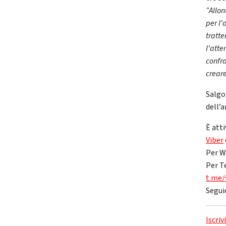
“Allon
per l'
tratte
l'atte
confro
creare
Salgon
dell’
È atti
Viber
Per W
Per T
t.me/
Segui
Iscriv