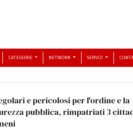
CATEGORIE
NETWORK
SERVIZI
CONTA
egolari e pericolosi per l'ordine e la
urezza pubblica, rimpatriati 3 citta
meni