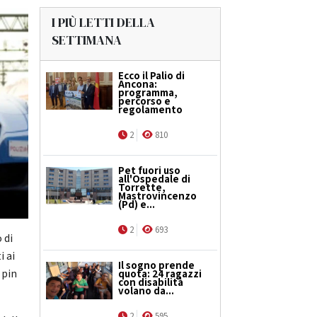
I PIÙ LETTI DELLA
SETTIMANA
Ecco il Palio di
Ancona:
programma,
percorso e
regolamento
2
810
Pet fuori uso
all'Ospedale di
Torrette,
Mastrovincenzo
(Pd) e...
2
693
 di
i ai
Il sogno prende
 pin
quota: 24 ragazzi
con disabilità
volano da...
2
595