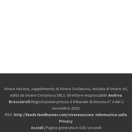
Vivere Ancona, supplemento di Vivere Civitanova, testata di Vivere srl,
edita da
Vivere Civitanova SRLs. Direttore responsabile
Andrea
Brecciaroli
.Registrazione presso il tribunale di Ancona n° 4 del 2
novembre 2020.
RSS:
http://feeds.feedburner.com/vivereancona
.
Informativa sulla
Privacy
.
Accedi
| Pagina generata in 0.01 secondi