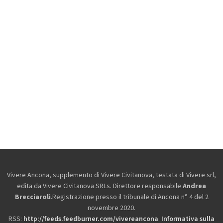
Vivere Ancona, supplemento di Vivere Civitanova, testata di Vivere srl,
edita da
Vivere Civitanova SRLs. Direttore responsabile
Andrea
Brecciaroli
.Registrazione presso il tribunale di Ancona n° 4 del 2
novembre 2020.
RSS:
http://feeds.feedburner.com/vivereancona
.
Informativa sulla