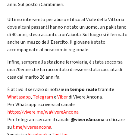
anni. Sul posto i Carabinieri.
Ultimo intervento per abuso etilico al Viale della Vittoria
dove alcuni passanti hanno notato un uomo, un pakistano
di 40 anni, steso accanto a un'aiuola. Sul luogo si è fermato
anche un mezzo dell'Esercito. Il giovane è stato
accompagnato al nosocomio regionale.
Infine, sempre alla stazione ferroviaria, è stata soccorsa
una 70enne che ha raccontato di essere stata cacciata di
casa dal marito 26 anni fa.
È attivo il servizio di notizie
in tempo reale
tramite
Whatasapp
,
Telegram
e
Viber
di Vivere Ancona.
Per Whatsapp iscriversi al canale
https://vivere.me/waVivereAncona
.
Per Telegram cercare il canale
@vivereAncona
o cliccare
su
t.me/vivereancona
.
Seguici su
Facebook
e
Twitter
.