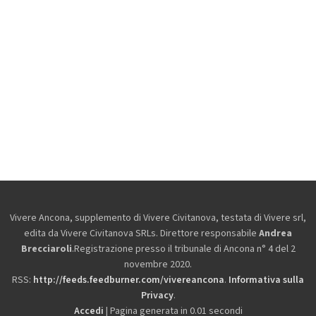
Vivere Ancona, supplemento di Vivere Civitanova, testata di Vivere srl,
edita da
Vivere Civitanova SRLs. Direttore responsabile
Andrea
Brecciaroli
.Registrazione presso il tribunale di Ancona n° 4 del 2
novembre 2020.
RSS:
http://feeds.feedburner.com/vivereancona
.
Informativa sulla
Privacy
.
Accedi
| Pagina generata in 0.01 secondi