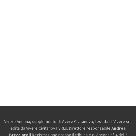
Vivere Ancona, supplemento di Vivere Civitanova, testata di Vivere srl,
edita da
Vivere Civitanova SRLs. Direttore responsabile
Andrea
Brecciaroli
.Registrazione presso il tribunale di Ancona n° 4 del 2