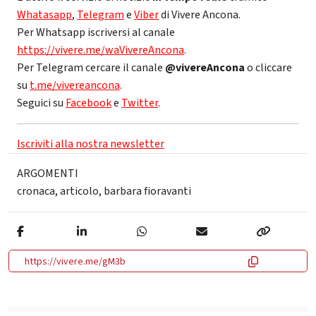
Whatasapp
,
Telegram
e
Viber
di Vivere Ancona.
Per Whatsapp iscriversi al canale
https://vivere.me/waVivereAncona
.
Per Telegram cercare il canale
@vivereAncona
o cliccare
su
t.me/vivereancona
.
Seguici su
Facebook
e
Twitter
.
Iscriviti alla nostra newsletter
ARGOMENTI
cronaca
,
articolo
,
barbara fioravanti
https://vivere.me/gM3b