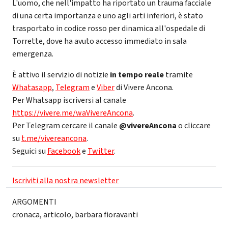
L'uomo, che nell'impatto ha riportato un trauma facciale
di una certa importanza e uno agli arti inferiori, è stato
trasportato in codice rosso per dinamica all'ospedale di
Torrette, dove ha avuto accesso immediato in sala
emergenza.
È attivo il servizio di notizie
in tempo reale
tramite
Whatasapp
,
Telegram
e
Viber
di Vivere Ancona.
Per Whatsapp iscriversi al canale
https://vivere.me/waVivereAncona
.
Per Telegram cercare il canale
@vivereAncona
o cliccare
su
t.me/vivereancona
.
Seguici su
Facebook
e
Twitter
.
Iscriviti alla nostra newsletter
ARGOMENTI
cronaca
,
articolo
,
barbara fioravanti