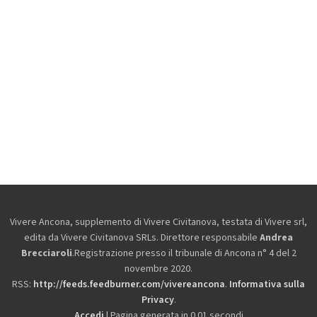
Vivere Ancona, supplemento di Vivere Civitanova, testata di Vivere srl,
edita da
Vivere Civitanova SRLs. Direttore responsabile
Andrea
Brecciaroli
.Registrazione presso il tribunale di Ancona n° 4 del 2
novembre 2020.
RSS:
http://feeds.feedburner.com/vivereancona
.
Informativa sulla
Privacy
.
Accedi
| Pagina generata in 0.01 secondi