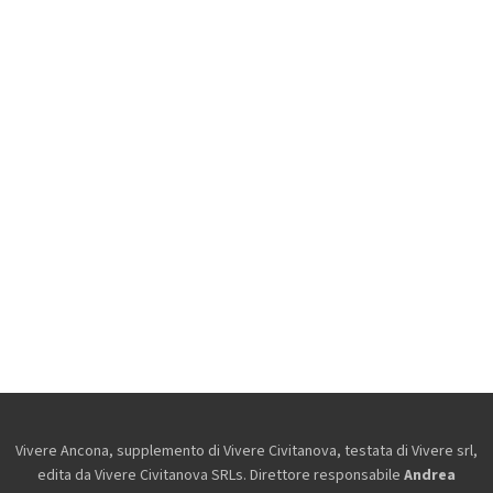
Vivere Ancona, supplemento di Vivere Civitanova, testata di Vivere srl,
edita da
Vivere Civitanova SRLs. Direttore responsabile
Andrea