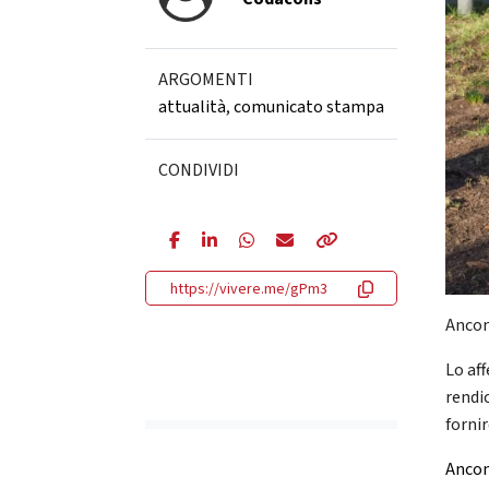
ARGOMENTI
attualità
,
comunicato stampa
CONDIVIDI
https://vivere.me/gPm3
Ancon
Lo af
rendi
fornir
Ancona