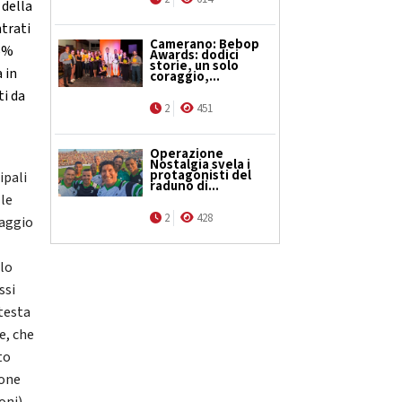
 della
ntrati
Camerano: Bebop
,6%
Awards: dodici
storie, un solo
 in
coraggio,...
ti da
2
451
Operazione
Nostalgia svela i
protagonisti del
ipali
raduno di...
 le
2
428
maggio
llo
ssi
 testa
e, che
to
ione