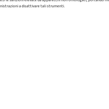
ato le sanzioni elevate da apparecchi non omologati, portando m
istrazioni a disattivare tali strumenti.