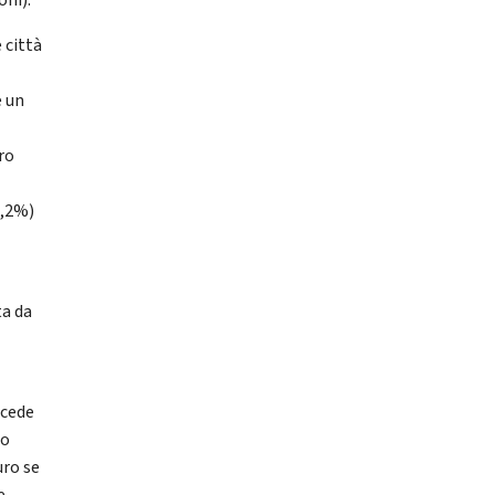
oni).
 città
e un
ro
4,2%)
ta da
ccede
no
uro se