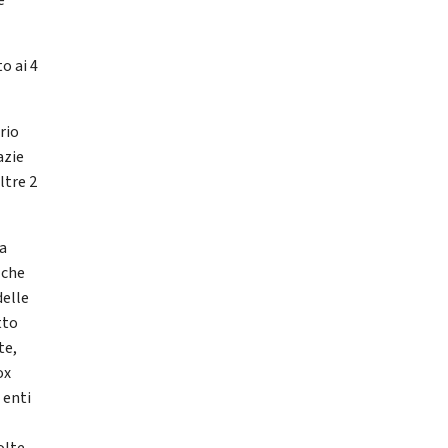
e
o ai 4
rio
azie
ltre 2
la
 che
delle
tto
te,
ox
 enti