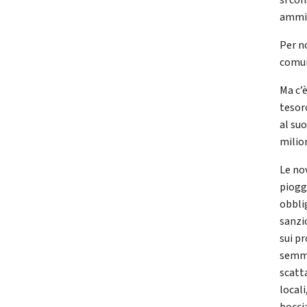
si co
ammin
Per n
comuni
Ma c’è
tesor
al su
milio
Le no
piogg
obbli
sanzi
sui pr
semma
scatt
local