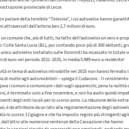
nsiderano anche i proventi dei comuni di Trepuzzi, Cavallino, Lecce 
istrazione provinciale di Lecce.
on parlare della temibile “Telesina”, i cui autovelox hanno garantit
 attraversati dall’arteria ben 2,7 milioni di euro.
 un comune che, più di tutti, ha fatto dell’autovelox un vero e prop
o: Colle Santa Lucia (BL), pur contando poco più di 300 abitanti, gr
o unico autovelox installato sulle Dolomiti ha incassato in totale o
ni di euro nel periodo 2021-2025, in media 5.989 euro a residente!
vità in tema di autovelox introdotte nel 2025 non hanno fermato 
ia di multe agli automobilisti – spiega il Codacons - Il censimento
gava i comuni a comunicare i dati sugli apparecchi, pena la nullità 
oni, è terminato solo a fine novembre, e non ha avuto quindi impa
oventi degli enti locali per lo scorso anno. La riduzione delle entra
i, è da attribuire da un lato alla regolamentazione degli autovel
ata lo scorso 12 giugno e che ha imposto regole più stringenti agli
i, dall’altro alle numerose sentenze della Cassazione che hanno