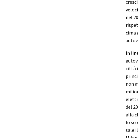
cresc
veloc
nel 20
rispe
cima a
autov
In lin
autov
città 
princi
non a
milio
elettr
del 20
alla c
lo sc
sale 