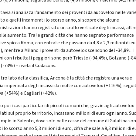
 (6,9 milioni), seguita da Genova, (4,8 milioni) e Palermo (4,2 mili
ttavia si analizza l’andamento dei proventi da autovelox nelle varie
tto a quelli incamerati lo scorso anno, si scopre che alcune
istrazioni hanno registrato un crollo verticale degli incassi, altr
bile aumento. Tra le grandi città che hanno segnato performance
ive spicca Roma, con entrate che passano da 4,8 a 2,3 milioni di eu
), mentre a Milano i proventi da autovelox scendono
del
-34,8%. I
i con i risultati peggiori sono però Trieste (-94,4%), Bolzano (-8
 (-73%) – rivela il Codacons.
ltro lato della classifica, Ancona è la città che registra una vera e
ia impennata degli incassi da multe con autovelox
(+116%), segui
a (+54%) e Cagliari (+42%).
o poi i casi particolari di piccoli comuni che, grazie agli autovelox
lati sul proprio territorio, incassano milioni di euro ogni anno. Su
empio in Salento, dove solo nelle casse del comune di Galatina so
i lo scorso anno 5,3 milioni di euro, cifra che sale a 9,3 milioni di e