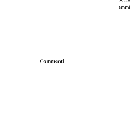
bocci
ammin
Commenti