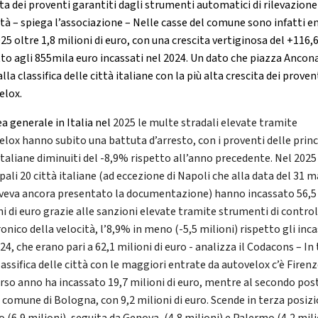
ita dei proventi garantiti dagli strumenti automatici di rilevazione
ità – spiega l’associazione – Nelle casse del comune sono infatti e
25 oltre 1,8 milioni di euro, con una crescita vertiginosa del +116
tto agli 855mila euro incassati nel 2024. Un dato che piazza Ancona
lla classifica delle città italiane con la più alta crescita dei proven
elox.
ea generale in Italia nel
2025 le multe stradali elevate tramite
elox hanno subito una battuta d’arresto, con i proventi delle princ
italiane diminuiti del -8,9% rispetto all’anno precedente. Nel 2025
pali 20 città italiane (ad eccezione di Napoli che alla data del 31 
veva ancora presentato la documentazione) hanno incassato 56,5
ni di euro grazie alle sanzioni elevate tramite strumenti di contro
onico della velocità, l’8,9% in meno (-5,5 milioni) rispetto gli inca
24, che erano pari a 62,1 milioni di euro - analizza il Codacons – In
lassifica delle città con le maggiori entrate da autovelox c’è Firenz
orso anno ha incassato 19,7 milioni di euro, mentre al secondo pos
il comune di Bologna, con 9,2 milioni di euro. Scende in terza posiz