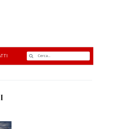
TTI
I