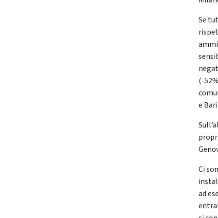
Milano
Se tu
rispe
ammin
sensi
negat
(-52%
comun
e Bari
Sull’a
propr
Genov
Ci son
instal
ad es
entrat