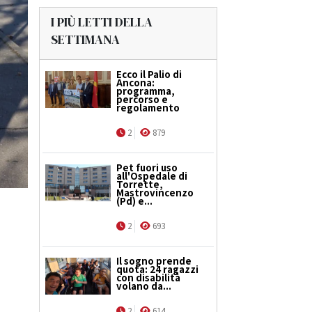
I PIÙ LETTI DELLA
SETTIMANA
Ecco il Palio di
Ancona:
programma,
percorso e
regolamento
2
879
Pet fuori uso
all'Ospedale di
Torrette,
Mastrovincenzo
(Pd) e...
2
693
Il sogno prende
quota: 24 ragazzi
con disabilità
volano da...
e
2
614