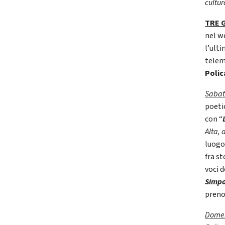
cultur
TRE 
nel w
l’ulti
telem
Polic
Sabat
poeti
con “
Alta, 
luogo
fra st
voci 
Simpo
preno
Domen