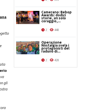
Camerano: Bebop
Awards: dodici
iana
storie, un solo
coraggio,...
2
448
ogetto
,
Operazione
Nostalgia svela i
 e
protagonisti del
raduno di...
2
428
cata
erio
ava
n gli
ostra
a
cora