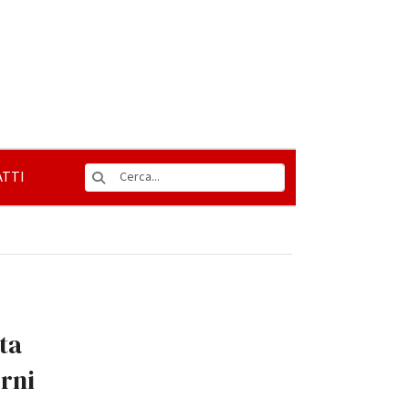
TTI
ta
orni