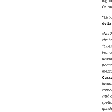
lugli
Osimo
“La p
della
«
Nel 2
che ha
“Quest
Franco
divenu
permes
mezzo
Cucc
lavora
consen
città 
spetta
questo