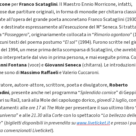
icone
per
Franco Scataglini
. Il Maestro Ennio Morricone, infatti,
se due partiture originali, in forma di monodie per chitarra classi
ate all’opera del grande poeta anconetano Franco Scataglini (193
, e destinate espressamente all’esecuzione del M° Seneca. Si tratta
a “
Passeggero”
, originariamente collocata in “
Rimario agontano”
(
alcuni testi del poema postumo “
El sol”
(1994). Furono scritte nel g
o del 1994, un mese prima della scomparsa di Scataglini, che avreb
o interpretarle dal vivo in prima persona, e mai eseguite prima. C
anni Fontana
(voce) e
Giovanni Seneca
(chitarra). Le introduzioni
che sono di
Massimo Raffaeli
e Valerio Cuccaroni.
rratore, autore-attore, scrittore, poeta e divulgatore,
Roberto
dini
, presente anche nel programma “
Splendida cornice
” di Geppi
ari su Rai3, sarà alla Mole del capoluogo dorico,
giovedì 2 luglio
, co
tamenti: alle
ore 17
al
The Mole
per presentare il suo ultimo libro 
’universo
” e alle
21.30
alla
Corte
con lo spettacolo “
La bellezza dell
e
” (
biglietti disponibili in prevendita su
www.liveticket.it
e presso i pu
a convenzionati Liveticket
).