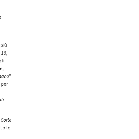
,
e
 più
e 18
,
gli
e,
mano
”
 per
ati
 Corte
uto lo