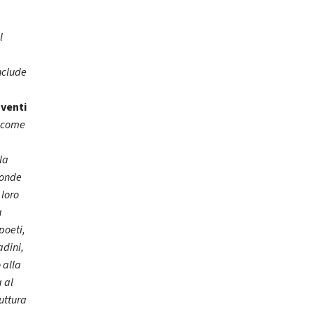
l
nclude
venti
o come
la
ponde
 loro
a
poeti,
adini,
 alla
 al
uttura