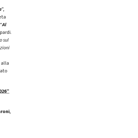
a
”,
eta
 “
Al
pardi.
o sul
uzioni
 alla
dato
026”
aroni
,