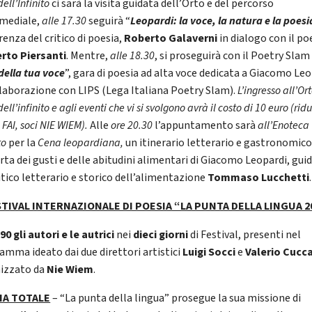
dell’Infinito
ci sarà la visita guidata dell’Orto e del percorso
mediale,
alle 17.30
seguirà “
Leopardi: la voce, la natura e la poesi
enza del critico di poesia,
Roberto Galaverni
in dialogo con il po
to Piersanti
. Mentre,
alle 18.30
, si proseguirà con il Poetry Slam
della tua voce
”, gara di poesia ad alta voce dedicata a Giacomo Leo
llaborazione con LIPS (Lega Italiana Poetry Slam).
L’ingresso all’Ort
dell’infinito e agli eventi che vi si svolgono avrà il costo di 10 euro (rid
ti FAI, soci NIE WIEM).
Alle
ore 20.30
l’appuntamento sarà
all’Enoteca
to
per la
Cena leopardiana,
un itinerario letterario e gastronomico
rta dei gusti e delle abitudini alimentari di Giacomo Leopardi, gui
ritico letterario e storico dell’alimentazione
Tommaso Lucchetti
.
ESTIVAL INTERNAZIONALE DI POESIA “LA PUNTA DELLA LINGUA 2
e
90 gli autori e le autrici
nei
dieci giorni
di Festival, presenti nel
amma ideato dai due direttori artistici
Luigi Socci
e
Valerio Cucc
izzato da
Nie Wiem
.
IA TOTALE
– “La punta della lingua” prosegue la sua missione di