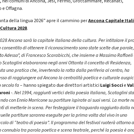
o, nei comuni di Ancona, Jesi, Fermo, Grottammare, Recanati,
 e Offagna.
unta della lingua 2026” apre il cammino per
Ancona Capitale Ital
 Cultura 2028
.
028 Ancona sarà la capitale italiana della cultura. Per intitolare il pr
 consentito di ottenere il riconoscimento sono state scelte due parole
o Adesso”, di Francesco Scarabicchi, che insieme a Massimo Raffaeli
 Scataglini elaborarono negli anni Ottanta il concetto di Residenza,
ta una pratica che, invertendo la rotta dalla periferia al centro, ha
so di raggiungere ad Ancona la centralità poetica e culturale auspi
 secolo fa
– hanno spiegato due direttori artistici
Luigi Socci
e
Val
aroni
-.
Nel 1994, raggiunti vertici della poesia italiana, Scataglini st
ndo con Ennio Morricone su partiture ispirate ai suoi versi. La morte no
tì di metterle in scena. Per festeggiare il traguardo raggiunto dalla n
quelle partiture saranno eseguite per la prima volta dal vivo in uno
colo di “teatro di poesia”. Il programma del festival ruoterà attorno 
 connubio tra parola poetica e scena teatrale, perché la poesia è an