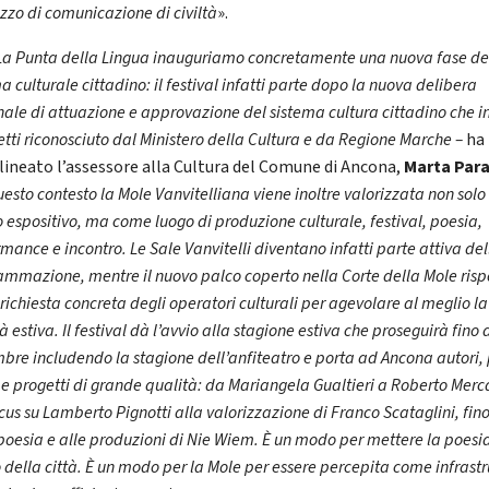
zzo di comunicazione di civiltà
».
La Punta della Lingua inauguriamo concretamente una nuova fase de
a culturale cittadino: il festival infatti parte dopo la nuova delibera
ale di attuazione e approvazione del sistema cultura cittadino che i
etti riconosciuto dal Ministero della Cultura e da Regione Marche –
ha
lineato l’assessore alla Cultura del Comune di Ancona,
Marta Para
uesto contesto la Mole Vanvitelliana viene inoltre valorizzata non sol
 espositivo, ma come luogo di produzione culturale, festival, poesia,
mance e incontro. Le Sale Vanvitelli diventano infatti parte attiva del
ammazione, mentre il nuovo palco coperto nella Corte della Mole ris
richiesta concreta degli operatori culturali per agevolare al meglio la
tà estiva. Il festival dà l’avvio alla stagione estiva che proseguirà fino 
bre includendo la stagione dell’anfiteatro e porta ad Ancona autori, 
i e progetti di grande qualità: da Mariangela Gualtieri a Roberto Merc
cus su Lamberto Pignotti alla valorizzazione di Franco Scataglini, fino
oesia e alle produzioni di Nie Wiem. È un modo per mettere la poesia
 della città. È un modo per la Mole per essere percepita come infrastr