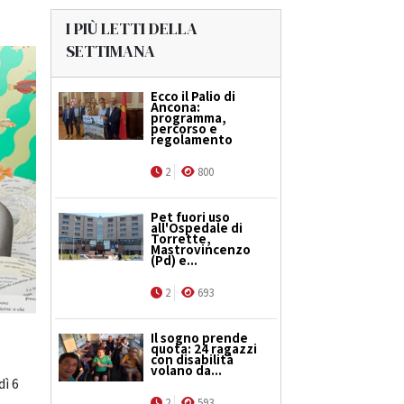
I PIÙ LETTI DELLA
SETTIMANA
Ecco il Palio di
Ancona:
programma,
percorso e
regolamento
2
800
Pet fuori uso
all'Ospedale di
Torrette,
Mastrovincenzo
(Pd) e...
2
693
Il sogno prende
quota: 24 ragazzi
con disabilità
volano da...
dì 6
2
593