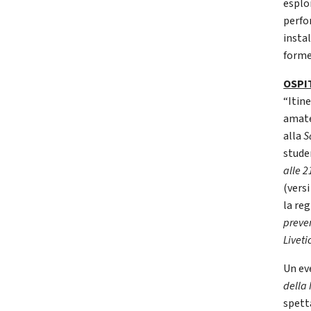
esplor
perfor
instal
forme
OSPI
“Itine
amat
alla
S
stude
alle 2
(versi
la reg
preve
Liveti
Un ev
della 
spett