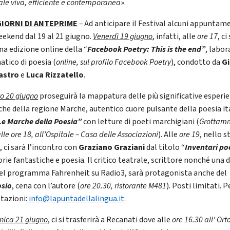
ale viva, efficiente e contemporanea
».
GIORNI DI ANTEPRIME
–
Ad anticipare il Festival alcuni appuntam
eekend dal 19 al 21 giugno.
Venerdì 19 giugno
, infatti, alle
ore 17
, ci
ma edizione online della “
Facebook Poetry: This is the end”
, labor
atico di poesia (
online, sul profilo Facebook Poetry
), condotto da
Gi
astro
e
Luca Rizzatello
.
o 20 giugno
proseguirà la mappatura delle più significative esperi
che della regione Marche, autentico cuore pulsante della poesia it
Le Marche della Poesia”
con letture di poeti marchigiani (
Grottam
alle ore 18, all’Ospitale – Casa delle Associazioni
). Alle
ore 19
, nello s
, ci sarà l’incontro con
Graziano Graziani
dal titolo “
Inventari po
orie fantastiche e poesia. Il critico teatrale, scrittore nonché una 
del programma Fahrenheit su Radio3, sarà protagonista anche del
sio
, cena con l’autore (
ore 20.30, ristorante M481
). Posti limitati. P
tazioni:
info@lapuntadellalingua.it
.
ica 21 giugno
, ci si trasferirà a Recanati dove alle
ore 16.30
all’ Ort