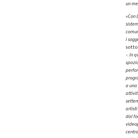
un me
«
Con 
sistem
comun
i sogg
sotto
-.
In q
spazio
perfor
progr
a una 
attivi
settem
artist
dal fo
videop
centro