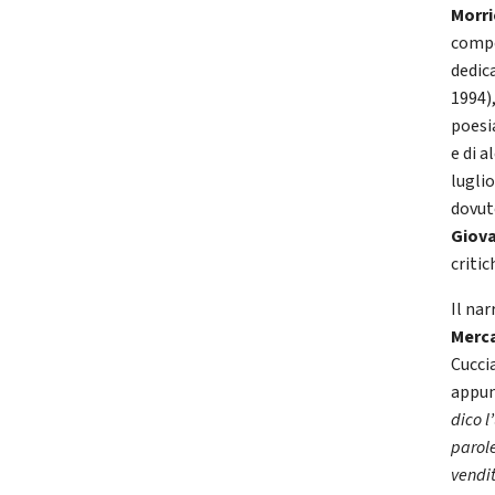
Morr
compo
dedic
1994)
poesi
e di 
lugli
dovut
Giov
criti
Il na
Merca
Cucci
appun
dico l
parol
vendit