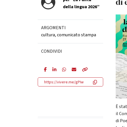
di 
della lingua 2026”
ARGOMENTI
cultura
,
comunicato stampa
CONDIVIDI
https://vivere.me/gPIw
È sta
il Co
di Poe