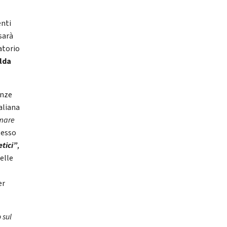
enti
 sarà
atorio
lda
enze
aliana
mare
tesso
etici”
,
delle
er
o sul