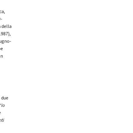
ca,
0-
 della
1987),
iugno-
be
on
n due
“
Io
e
nti