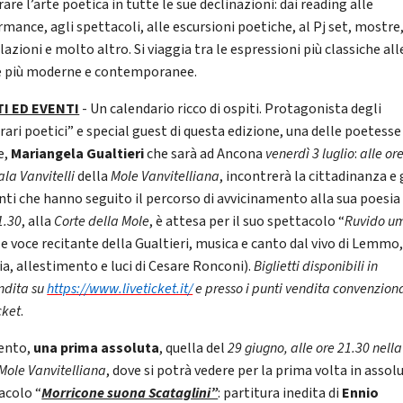
are l’arte poetica in tutte le sue declinazioni: dai reading alle
mance, agli spettacoli, alle escursioni poetiche, al Pj set, mostre
lazioni e molto altro. Si viaggia tra le espressioni più classiche all
 più moderne e contemporanee.
TI ED EVENTI
- Un calendario ricco di ospiti. Protagonista degli
rari poetici” e special guest di questa edizione, una delle poetesse
e,
Mariangela Gualtieri
che sarà ad Ancona
venerdì 3 luglio
:
alle or
ala Vanvitelli
della
Mole Vanvitelliana
, incontrerà la cittadinanza e 
nti che hanno seguito il percorso di avvicinamento alla sua poesia 
1.30
, alla
Corte della Mole
, è attesa per il suo spettacolo “
Ruvido u
 e voce recitante della Gualtieri, musica e canto dal vivo di Lemmo,
ia, allestimento e luci di Cesare Ronconi).
Biglietti disponibili in
ndita su
https://www.liveticket.it/
e presso i punti vendita convenzion
cket
.
ento,
una prima assoluta
, quella del
29 giugno, alle ore 21.30 nella
Mole Vanvitelliana
, dove si potrà vedere per la prima volta in assol
acolo “
Morricone suona Scataglini”
: partitura inedita di
Ennio