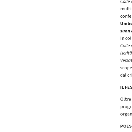
Colle 
multi
confer
Umber
suon 
In co
Colle 
iscrit
Versa
scope
dal c
IL F
Oltr
progr
organ
POES