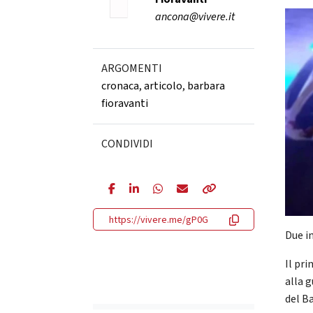
ancona@vivere.it
ARGOMENTI
cronaca
,
articolo
,
barbara
fioravanti
CONDIVIDI
https://vivere.me/gP0G
Due i
Il pri
alla 
del B