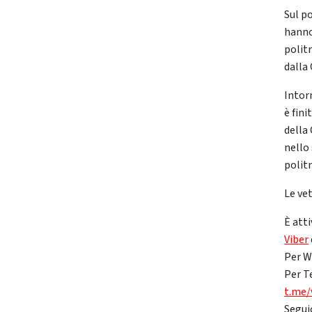
Sul po
hanno
polit
dalla
Intor
è fini
della 
nello
polit
Le ve
È atti
Viber
Per W
Per T
t.me/
Segui