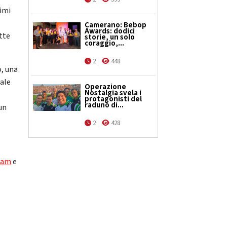
rimi
Camerano: Bebop
Awards: dodici
tte
storie, un solo
coraggio,...
2
448
o, una
nale
Operazione
Nostalgia svela i
o
protagonisti del
raduno di...
un
2
428
ram
e