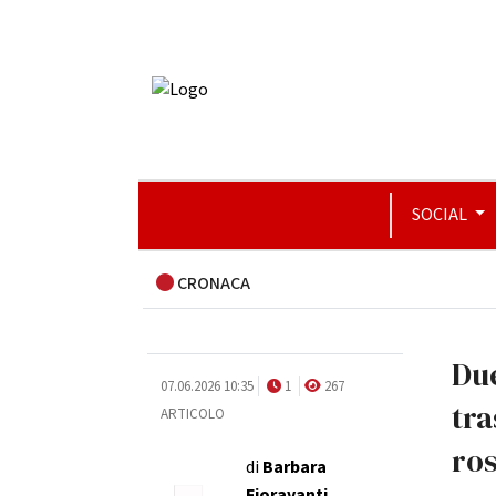
SOCIAL
CRONACA
Due
07.06.2026 10:35
1
267
tra
ARTICOLO
ro
di
Barbara
Fioravanti