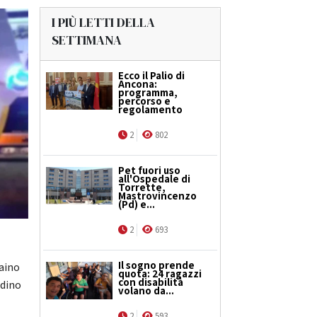
I PIÙ LETTI DELLA
SETTIMANA
Ecco il Palio di
Ancona:
programma,
percorso e
regolamento
2
802
Pet fuori uso
all'Ospedale di
Torrette,
Mastrovincenzo
(Pd) e...
2
693
Il sogno prende
raino
quota: 24 ragazzi
con disabilità
adino
volano da...
2
593