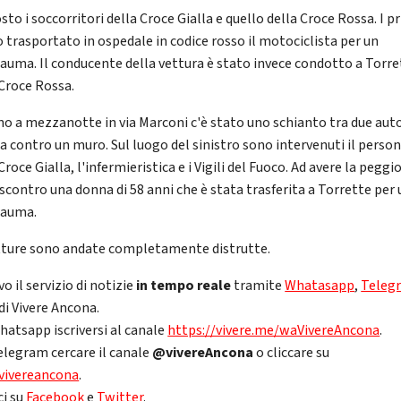
sto i soccorritori della Croce Gialla e quello della Croce Rossa. I p
 trasportato in ospedale in codice rosso il motociclista per un
rauma. Il conducente della vettura è stato invece condotto a Torre
 Croce Rossa.
no a mezzanotte in via Marconi c'è stato uno schianto tra due aut
ta contro un muro. Sul luogo del sinistro sono intervenuti il perso
Croce Gialla, l'infermieristica e i Vigili del Fuoco. Ad avere la peggi
 scontro una donna di 58 anni che è stata trasferita a Torrette per 
rauma.
tture sono andate completamente distrutte.
vo il servizio di notizie
in tempo reale
tramite
Whatasapp
,
Teleg
di Vivere Ancona.
hatsapp iscriversi al canale
https://vivere.me/waVivereAncona
.
elegram cercare il canale
@vivereAncona
o cliccare su
vivereancona
.
ci su
Facebook
e
Twitter
.