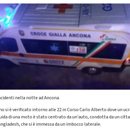
ncidenti nella notte ad Ancona.
mo si è verificato intorno alle 22 in Corso Carlo Alberto dove un uc
guida di una moto è stato centrato da un'auto, condotta da un citt
angladesh, che si è immessa da un imbocco laterale.