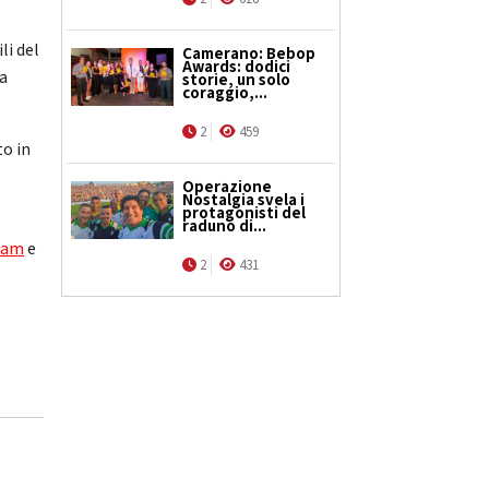
li del
Camerano: Bebop
Awards: dodici
ra
storie, un solo
coraggio,...
2
459
to in
Operazione
Nostalgia svela i
protagonisti del
raduno di...
ram
e
2
431