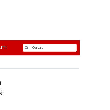
TTI
i
 è