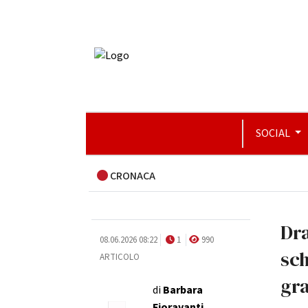
SOCIAL
CRONACA
Dra
08.06.2026 08:22
1
990
sch
ARTICOLO
gr
di
Barbara
Fioravanti