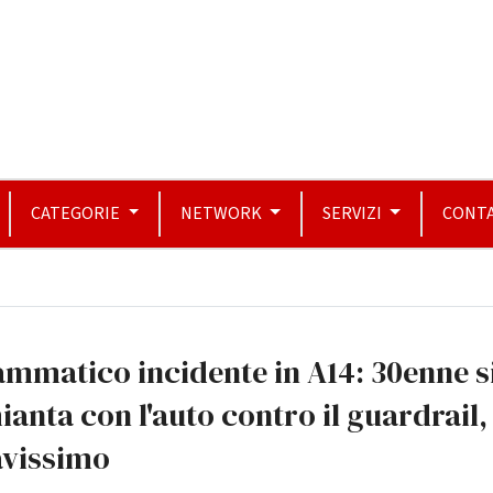
CATEGORIE
NETWORK
SERVIZI
CONTA
mmatico incidente in A14: 30enne s
ianta con l'auto contro il guardrail,
avissimo