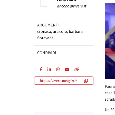
ancona@vivere.it
ARGOMENTI
cronaca
,
articolo
,
barbara
fioravanti
CONDIVIDI
https://vivere.me/gQc9
Paura
casel
strad
Un 30e