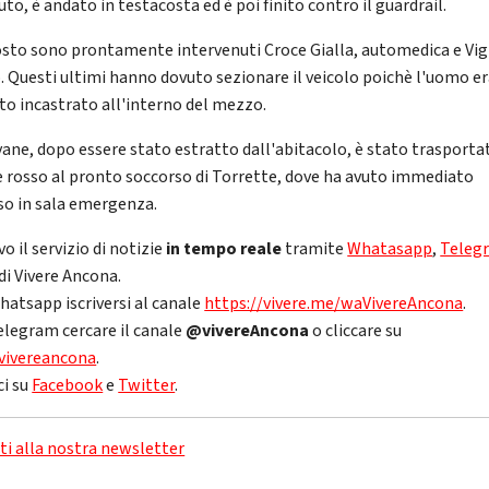
uto, è andato in testacosta ed è poi finito contro il guardrail.
osto sono prontamente intervenuti Croce Gialla, automedica e Vigi
. Questi ultimi hanno dovuto sezionare il veicolo poichè l'uomo e
to incastrato all'interno del mezzo.
ovane, dopo essere stato estratto dall'abitacolo, è stato trasporta
e rosso al pronto soccorso di Torrette, dove ha avuto immediato
so in sala emergenza.
vo il servizio di notizie
in tempo reale
tramite
Whatasapp
,
Teleg
di Vivere Ancona.
hatsapp iscriversi al canale
https://vivere.me/waVivereAncona
.
elegram cercare il canale
@vivereAncona
o cliccare su
vivereancona
.
ci su
Facebook
e
Twitter
.
iti alla nostra newsletter