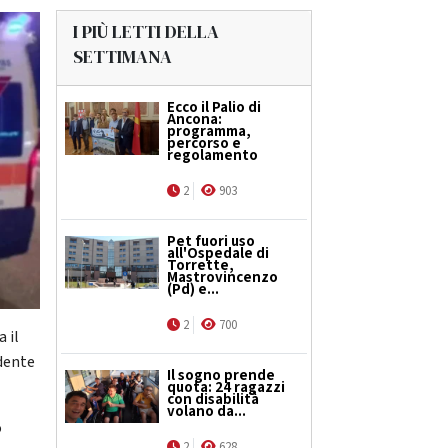
I PIÙ LETTI DELLA
SETTIMANA
Ecco il Palio di
Ancona:
programma,
percorso e
regolamento
2
903
Pet fuori uso
all'Ospedale di
Torrette,
Mastrovincenzo
(Pd) e...
2
700
 il
idente
Il sogno prende
quota: 24 ragazzi
con disabilità
volano da...
o
2
628