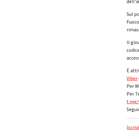
dell'a
Sul p
Fuoco
rimas
Il gi
codic
acces
È atti
Viber
Per W
Per T
t.me/
Segui
Iscriv