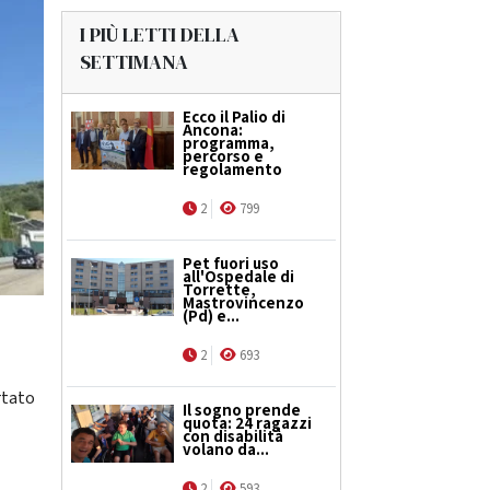
I PIÙ LETTI DELLA
SETTIMANA
Ecco il Palio di
Ancona:
programma,
percorso e
regolamento
2
799
Pet fuori uso
all'Ospedale di
Torrette,
Mastrovincenzo
(Pd) e...
2
693
rtato
Il sogno prende
quota: 24 ragazzi
con disabilità
volano da...
2
593