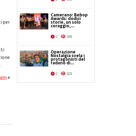
Camerano: Bebop
Awards: dodici
i per
storie, un solo
coraggio,...
2
448
tti
Operazione
Nostalgia svela i
azione
protagonisti del
raduno di...
.
2
428
ram
e