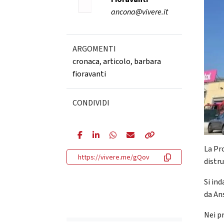
ancona@vivere.it
ARGOMENTI
cronaca
,
articolo
,
barbara
fioravanti
CONDIVIDI
La Pr
https://vivere.me/gQov
distr
Si ind
da An
Nei pr