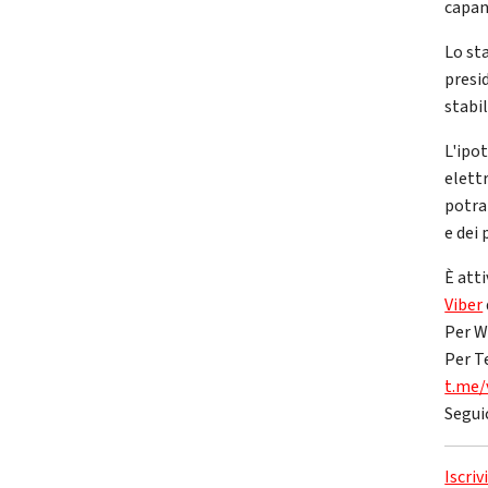
capan
Lo sta
presid
stabil
L'ipo
elettr
potran
e dei 
È atti
Viber
Per W
Per T
t.me/
Segui
Iscriv