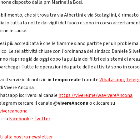
none disposto dalla pm Marinella Bosi.
bilimento, che si trova tra via Albertini e via Scataglini, è rimasto
iato tutta la notte dai vigili del fuoco e sono in corso accertament
irne le cause.
tesi più accreditata è che le fiamme siano partite per un problema
ico. Le sei attività chiuse con l'ordinanza del sindaco Daniele Silve
no riaprire già da oggi dopo la pulizia dei filtri dei sistemi di are
parcheggi. Tutte le operazioni da parte delle attività sono in corso
vo il servizio di notizie
in tempo reale
tramite
Whatasapp
,
Teleg
di Vivere Ancona.
hatsapp iscriversi al canale
https://vivere.me/waVivereAncona
.
elegram cercare il canale
@vivereAncona
o cliccare su
vivereancona
.
ci su
Facebook
e
Twitter
.
iti alla nostra newsletter