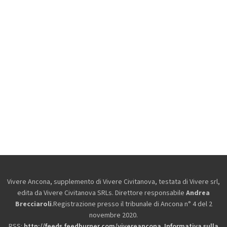
Vivere Ancona, supplemento di Vivere Civitanova, testata di Vivere srl,
edita da
Vivere Civitanova SRLs. Direttore responsabile
Andrea
Brecciaroli
.Registrazione presso il tribunale di Ancona n° 4 del 2
novembre 2020.
RSS:
http://feeds.feedburner.com/vivereancona
.
Informativa sulla