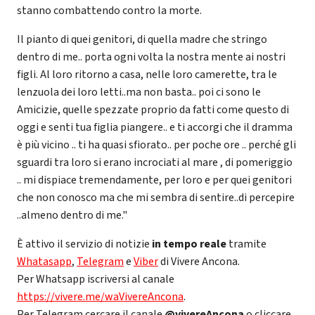
stanno combattendo contro la morte.
Il pianto di quei genitori, di quella madre che stringo
dentro di me.. porta ogni volta la nostra mente ai nostri
figli. Al loro ritorno a casa, nelle loro camerette, tra le
lenzuola dei loro letti..ma non basta.. poi ci sono le
Amicizie, quelle spezzate proprio da fatti come questo di
oggi e senti tua figlia piangere.. e ti accorgi che il dramma
è più vicino .. ti ha quasi sfiorato.. per poche ore .. perché gli
sguardi tra loro si erano incrociati al mare , di pomeriggio
.. mi dispiace tremendamente, per loro e per quei genitori
che non conosco ma che mi sembra di sentire..di percepire
..almeno dentro di me."
È attivo il servizio di notizie
in tempo reale
tramite
Whatasapp
,
Telegram
e
Viber
di Vivere Ancona.
Per Whatsapp iscriversi al canale
https://vivere.me/waVivereAncona
.
Per Telegram cercare il canale
@vivereAncona
o cliccare