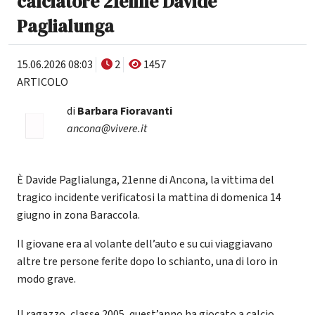
calciatore 21enne Davide
Paglialunga
15.06.2026 08:03
2
1457
ARTICOLO
di
Barbara Fioravanti
ancona@vivere.it
È Davide Paglialunga, 21enne di Ancona, la vittima del
tragico incidente verificatosi la mattina di domenica 14
giugno in zona Baraccola.
Il giovane era al volante dell’auto e su cui viaggiavano
altre tre persone ferite dopo lo schianto, una di loro in
modo grave.
Il ragazzo, classe 2005, quest’anno ha giocato a calcio