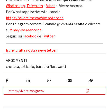
Whatasapp
,
Telegram
e
Viber
di Vivere Ancona.
Per Whatsapp iscriversi al canale
https://vivere.me/waVivereAncona
.
Per Telegram cercare il canale
@vivereAncona
o cliccare
su
t.me/vivereancona
.
Seguici su
Facebook
e
Twitter
.
Iscriviti alla nostra newsletter
ARGOMENTI
cronaca
,
articolo
,
barbara fioravanti
https://vivere.me/gRW6