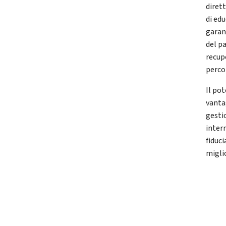
dirett
di edu
garan
del p
recup
perco
Il po
vantag
gesti
inter
fiduci
migli