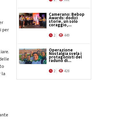
Camerano: Bebop
Awards: dodici
storie, un solo
er
coraggio,...
i per
2
449
Operazione
iare.
Nostalgia svela i
protagonisti del
delle
raduno di...
tto
2
428
 la
rante
d