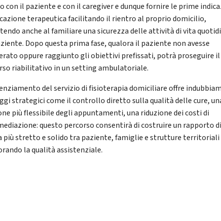
o con il paziente e con il caregiver e dunque fornire le prime indica
cazione terapeutica facilitando il rientro al proprio domicilio,
tendo anche al familiare una sicurezza delle attività di vita quotid
aziente. Dopo questa prima fase, qualora il paziente non avesse
erato oppure raggiunto gli obiettivi prefissati, potrà proseguire il
rso riabilitativo in un setting ambulatoriale.
tenziamento del servizio di fisioterapia domiciliare offre indubbi
gi strategici come il controllo diretto sulla qualità delle cure, un
one più flessibile degli appuntamenti, una riduzione dei costi di
mediazione: questo percorso consentirà di costruire un rapporto d
a più stretto e solido tra paziente, famiglie e strutture territoriali
orando la qualità assistenziale.