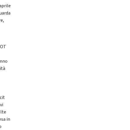
aprile
guarda
re,
 COT
ranno
ità
cit
vi
olte
esa in
o