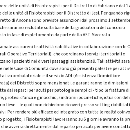
re delle unità di Fisioterapisti per il Distretto di Fabriano e dal 1 
 delle unità di Fisioterapisti per il Distretto di Jesi. Per quando ri
stretto di Ancona sono previste assunzioni dal prossimo 1 settemb
 che saranno reclutate sulla base della graduatoria del concorso
cato in fase di espletamento da parte della AST Macerata.
sonale assicurerà le attività riabilitative in collaborazione con le
ali Operative Territoriali), che coordinano i servizi territoriali e
zzano i pazienti nei diversi passaggi assistenziali. Tali attività sa
se nelle Case di Comunità dove sono già presenti palestre per attiv
itativa ambulatoriale e il servizio ADI (Assistenza Domiciliare
rata) dei Distretti sopra menzionati, e garantiranno le dimissioni
te dai reparti per acuti per patologie semplici - tipo le fratture di
e, protesi d'anca e ginocchio, sindromi ipocinetiche, ictus con defi
o lieve – le quali non richiedono ricoveri presso setting riabilitati
ivi. Per rendere più efficace ed integrato con tutte le realtà coinv
 progetto, i Fisioterapisti lavoreranno su 6 giorni e avranno la pr
o che avverrà direttamente dal reparto per acuti per avere contatt