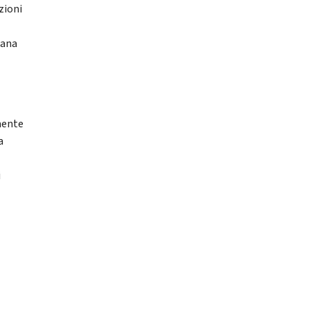
zioni
iana
amente
a
i