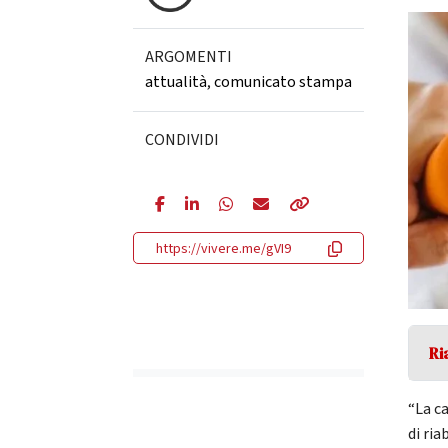
ARGOMENTI
attualità
,
comunicato stampa
CONDIVIDI
https://vivere.me/gVI9
Ri
“La c
di ria