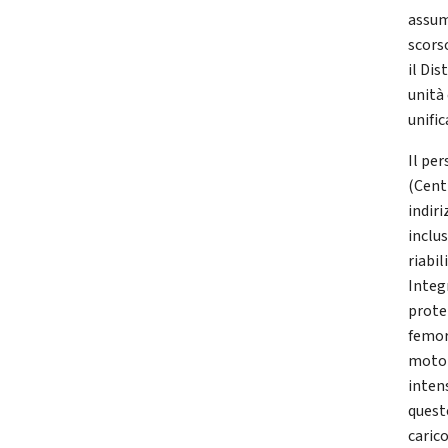
assume
scorso
il Di
unità
unifi
Il per
(Centr
indiri
inclu
riabil
Integ
protet
femor
motori
intens
questo
caric