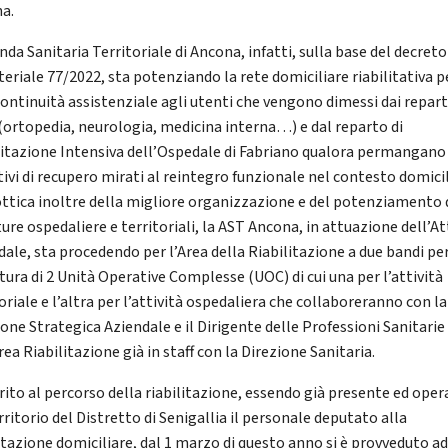
na.
nda Sanitaria Territoriale di Ancona, infatti, sulla base del decreto
teriale 77/2022, sta potenziando la rete domiciliare riabilitativa p
continuità assistenziale agli utenti che vengono dimessi dai repart
 (ortopedia, neurologia, medicina interna…) e dal reparto di
litazione Intensiva dell’Ospedale di Fabriano qualora permangano
tivi di recupero mirati al reintegro funzionale nel contesto domicil
ottica inoltre della migliore organizzazione e del potenziamento 
ure ospedaliere e territoriali, la AST Ancona, in attuazione dell’A
dale, sta procedendo per l’Area della Riabilitazione a due bandi per
tura di 2 Unità Operative Complesse (UOC) di cui una per l’attività
oriale e l’altra per l’attività ospedaliera che collaboreranno con la
ione Strategica Aziendale e il Dirigente delle Professioni Sanitarie
rea Riabilitazione già in staff con la Direzione Sanitaria.
rito al percorso della riabilitazione, essendo già presente ed ope
rritorio del Distretto di Senigallia il personale deputato alla
litazione domiciliare, dal 1 marzo di questo anno si è provveduto a