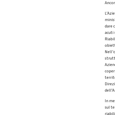
Anco
L’Azie
minis
dare 
acuti
Riabi
obiet
Nell'
strutt
Azien
coper
territ
Direz
dell’A
In me
sul te
riabi