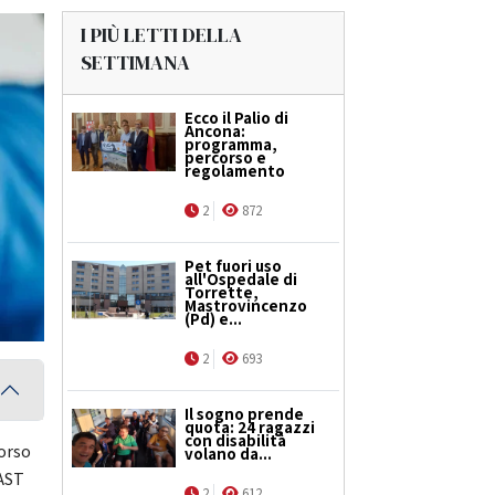
I PIÙ LETTI DELLA
SETTIMANA
Ecco il Palio di
Ancona:
programma,
percorso e
regolamento
2
872
Pet fuori uso
all'Ospedale di
Torrette,
Mastrovincenzo
(Pd) e...
2
693
Il sogno prende
quota: 24 ragazzi
con disabilità
corso
volano da...
 AST
2
612