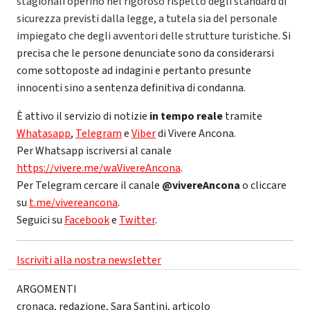
stagionali operino nel rigoroso rispetto degli standard di
sicurezza previsti dalla legge, a tutela sia del personale
impiegato che degli avventori delle strutture turistiche.
Si
precisa che le persone denunciate sono da considerarsi
come sottoposte ad indagini e pertanto presunte
innocenti sino a sentenza definitiva di condanna.
È attivo il servizio di notizie
in tempo reale
tramite
Whatasapp
,
Telegram
e
Viber
di Vivere Ancona.
Per Whatsapp iscriversi al canale
https://vivere.me/waVivereAncona
.
Per Telegram cercare il canale
@vivereAncona
o cliccare
su
t.me/vivereancona
.
Seguici su
Facebook
e
Twitter
.
Iscriviti alla nostra newsletter
ARGOMENTI
cronaca
,
redazione
,
Sara Santini
,
articolo