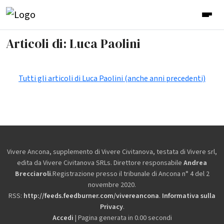
Articoli di: Luca Paolini
Tutti gli articoli di Luca Paolini (anche anni precedenti)
Vivere Ancona, supplemento di Vivere Civitanova, testata di Vivere srl,
edita da
Vivere Civitanova SRLs. Direttore responsabile
Andrea
Brecciaroli
.Registrazione presso il tribunale di Ancona n° 4 del 2
novembre 2020.
RSS:
http://feeds.feedburner.com/vivereancona
.
Informativa sulla
Privacy
.
Accedi
| Pagina generata in 0.00 secondi