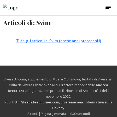
Articoli di: Svim
Tutti gli articoli di Svim (anche anni precedenti)
Vivere Ancona, supplemento di Vivere Civitanova, testata di Vivere srl,
edita da
Vivere Civitanova SRLs. Direttore responsabile
Andrea
Brecciaroli
.Registrazione presso il tribunale di Ancona n° 4 del 2
novembre 2020.
RSS:
http://feeds.feedburner.com/vivereancona
.
Informativa sulla
Privacy
.
Accedi
| Pagina generata in 0.00 secondi