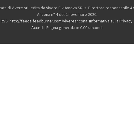
ta di Vivere srl, edita da
Vivere Civitanova SRLs. Direttore responsabile
A
Ancona n° 4 del 2 novembre 2020.
RSS:
http://feeds.feedburner.com/vivereancona
.
Informativa sulla Privacy
.
Accedi
| Pagina generata in 0.00 secondi