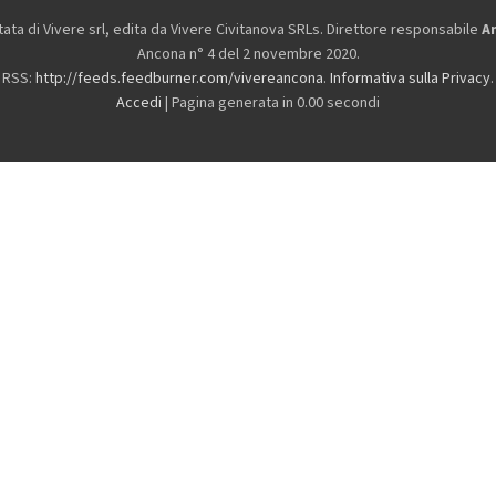
ta di Vivere srl, edita da
Vivere Civitanova SRLs. Direttore responsabile
A
Ancona n° 4 del 2 novembre 2020.
RSS:
http://feeds.feedburner.com/vivereancona
.
Informativa sulla Privacy
.
Accedi
| Pagina generata in 0.00 secondi