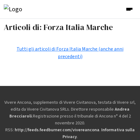
Articoli di: Forza Italia Marche
Tutti gli articoli di Forza Italia Marche (anche anni
precedenti)
Vivere Ancona, supplemento di Vivere Civitanova, testata di Vivere srl,
edita da
Vivere Civitanova SRLs. Direttore responsabile
Andrea
Brecciaroli
.Registrazione presso il tribunale di Ancona n° 4 del 2
novembre 2020.
RSS:
http://feeds.feedburner.com/vivereancona
.
Informativa sulla
Privacy
.