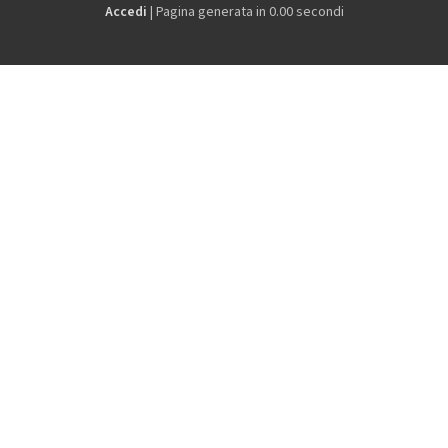
Accedi
| Pagina generata in 0.00 secondi