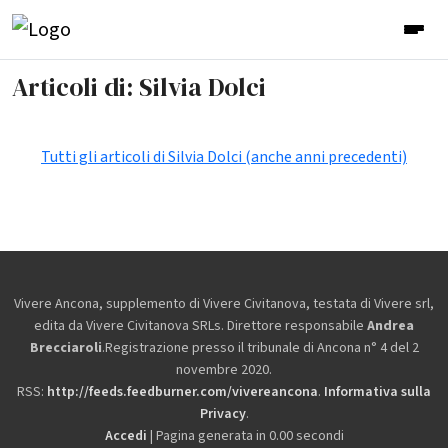
Articoli di: Silvia Dolci
Tutti gli articoli di Silvia Dolci (anche anni precedenti)
Vivere Ancona, supplemento di Vivere Civitanova, testata di Vivere srl,
edita da
Vivere Civitanova SRLs. Direttore responsabile
Andrea
Brecciaroli
.Registrazione presso il tribunale di Ancona n° 4 del 2
novembre 2020.
RSS:
http://feeds.feedburner.com/vivereancona
.
Informativa sulla
Privacy
.
Accedi
| Pagina generata in 0.00 secondi