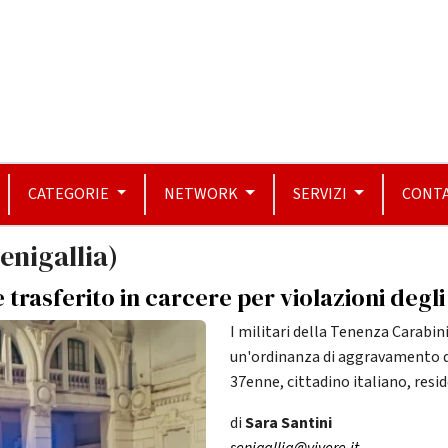
CATEGORIE
NETWORK
SERVIZI
CONTA
Senigallia)
trasferito in carcere per violazioni degli 
I militari della Tenenza Carabi
un'ordinanza di aggravamento de
37enne, cittadino italiano, resi
di
Sara Santini