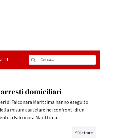
TTI
arresti domiciliari
nieri di Falconara Marittima hanno eseguito
lla misura cautelare nei confronti di un
dente a Falconara Marittima.
90 letture