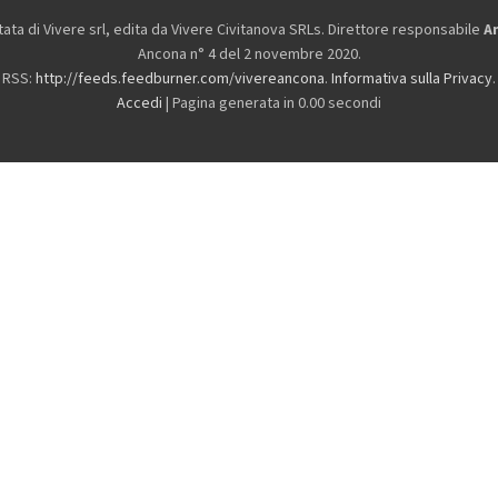
ta di Vivere srl, edita da
Vivere Civitanova SRLs. Direttore responsabile
A
Ancona n° 4 del 2 novembre 2020.
RSS:
http://feeds.feedburner.com/vivereancona
.
Informativa sulla Privacy
.
Accedi
| Pagina generata in 0.00 secondi