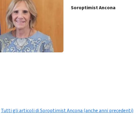
Soroptimist Ancona
Tutti gli articoli di Soroptimist Ancona (anche anni precedenti)