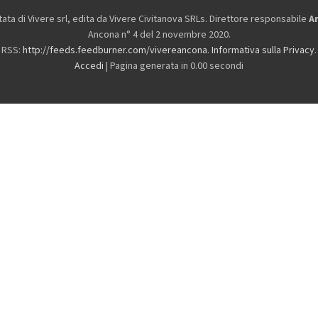
ta di Vivere srl, edita da
Vivere Civitanova SRLs. Direttore responsabile
A
Ancona n° 4 del 2 novembre 2020.
RSS:
http://feeds.feedburner.com/vivereancona
.
Informativa sulla Privacy
.
Accedi
| Pagina generata in 0.00 secondi