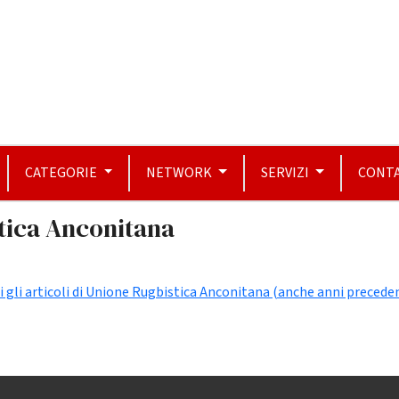
CATEGORIE
NETWORK
SERVIZI
CONTA
stica Anconitana
i gli articoli di Unione Rugbistica Anconitana (anche anni preceden