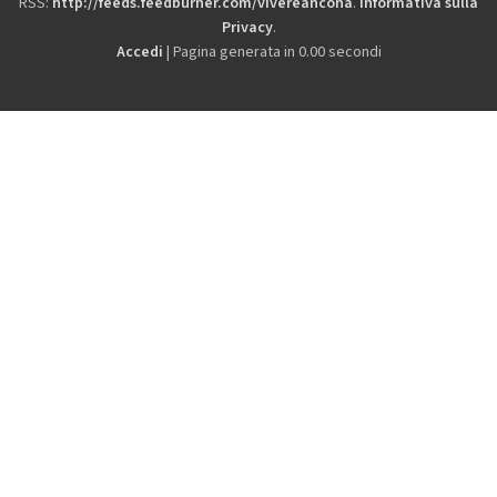
RSS:
http://feeds.feedburner.com/vivereancona
.
Informativa sulla
Privacy
.
Accedi
| Pagina generata in 0.00 secondi