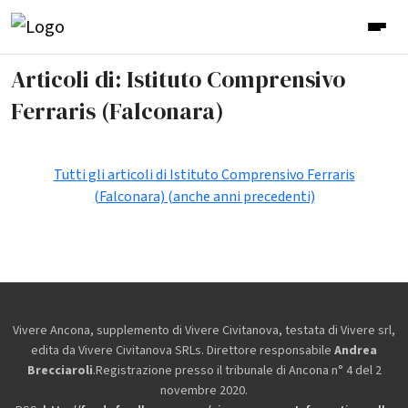
Articoli di: Istituto Comprensivo
Ferraris (Falconara)
Tutti gli articoli di Istituto Comprensivo Ferraris
(Falconara) (anche anni precedenti)
Vivere Ancona, supplemento di Vivere Civitanova, testata di Vivere srl,
edita da
Vivere Civitanova SRLs. Direttore responsabile
Andrea
Brecciaroli
.Registrazione presso il tribunale di Ancona n° 4 del 2
novembre 2020.