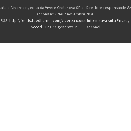
ta di Vivere srl, edita da
Vivere Civitanova SRLs. Direttore responsabile
A
Ancona n° 4 del 2 novembre 2020.
RSS:
http://feeds.feedburner.com/vivereancona
.
Informativa sulla Privacy
.
Accedi
| Pagina generata in 0.00 secondi