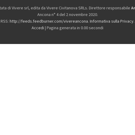
ta di Vivere srl, edita da
Vivere Civitanova SRLs. Direttore responsabile
A
Ancona n° 4 del 2 novembre 2020.
RSS:
http://feeds.feedburner.com/vivereancona
.
Informativa sulla Privacy
.
Accedi
| Pagina generata in 0.00 secondi