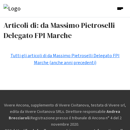
Articoli di: da Massimo Pietroselli
Delegato FPI Marche
Tutti gli articoli di da Massimo Pietroselli Delegato FPI
Marche (anche anni precedenti)
Vivere Ancona, supplemento di Vivere Civitanova, testata di Vivere srl,
edita da
Vivere Civitanova SRLs. Direttore responsabile
Andrea
Brecciaroli
.Registrazione presso il tribunale di Ancona n° 4 del 2
novembre 2020.