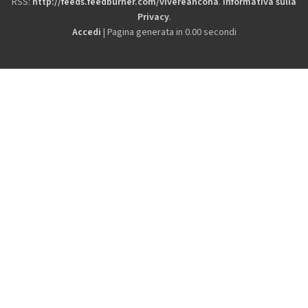
RSS:
http://feeds.feedburner.com/vivereancona
.
Informativa sulla
Privacy
.
Accedi
| Pagina generata in 0.00 secondi