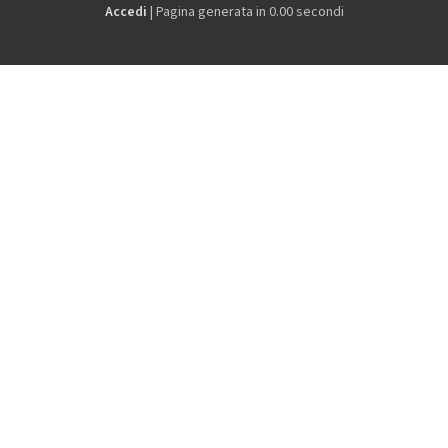
Accedi
| Pagina generata in 0.00 secondi