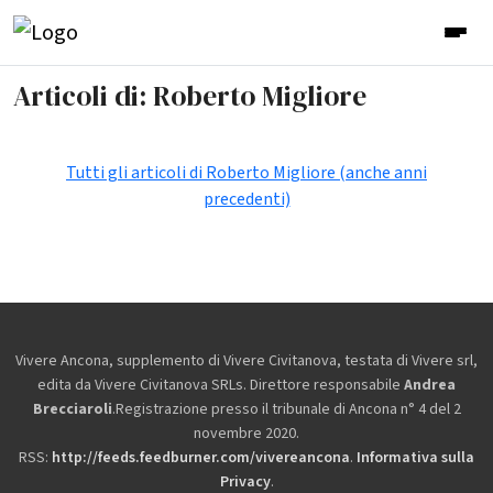
Articoli di: Roberto Migliore
Tutti gli articoli di Roberto Migliore (anche anni
precedenti)
Vivere Ancona, supplemento di Vivere Civitanova, testata di Vivere srl,
edita da
Vivere Civitanova SRLs. Direttore responsabile
Andrea
Brecciaroli
.Registrazione presso il tribunale di Ancona n° 4 del 2
novembre 2020.
RSS:
http://feeds.feedburner.com/vivereancona
.
Informativa sulla
Privacy
.