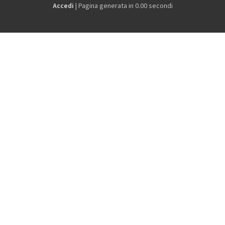
Accedi
| Pagina generata in 0.00 secondi