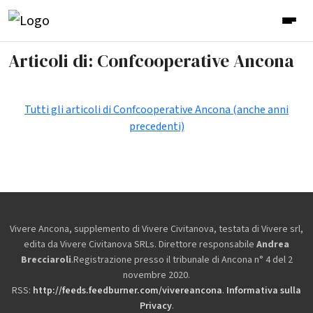
Articoli di: Confcooperative Ancona
Tutti gli articoli di Confcooperative Ancona (anche anni
precedenti)
Vivere Ancona, supplemento di Vivere Civitanova, testata di Vivere srl,
edita da
Vivere Civitanova SRLs. Direttore responsabile
Andrea
Brecciaroli
.Registrazione presso il tribunale di Ancona n° 4 del 2
novembre 2020.
RSS:
http://feeds.feedburner.com/vivereancona
.
Informativa sulla
Privacy
.