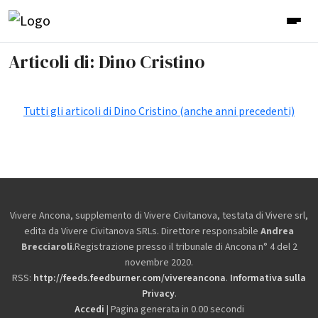
Articoli di: Dino Cristino
Tutti gli articoli di Dino Cristino (anche anni precedenti)
Vivere Ancona, supplemento di Vivere Civitanova, testata di Vivere srl,
edita da
Vivere Civitanova SRLs. Direttore responsabile
Andrea
Brecciaroli
.Registrazione presso il tribunale di Ancona n° 4 del 2
novembre 2020.
RSS:
http://feeds.feedburner.com/vivereancona
.
Informativa sulla
Privacy
.
Accedi
| Pagina generata in 0.00 secondi