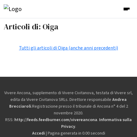
Articoli di: Oiga
Tutti gli articoli di Oiga (anche anni precedenti)
Vivere Ancona, supplemento di Vivere Civitanova, testata di Vivere srl,
edita da
Vivere Civitanova SRLs. Direttore responsabile
Andrea
Brecciaroli
.Registrazione presso il tribunale di Ancona n° 4 del 2
novembre 2020.
RSS:
http://feeds.feedburner.com/vivereancona
.
Informativa sulla
Privacy
.
Accedi
| Pagina generata in 0.00 secondi