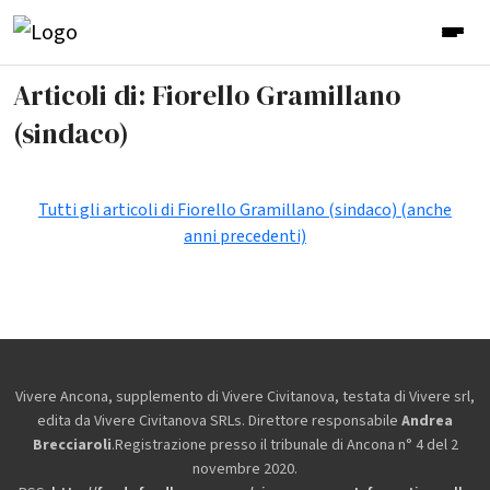
Articoli di: Fiorello Gramillano
(sindaco)
Tutti gli articoli di Fiorello Gramillano (sindaco) (anche
anni precedenti)
Vivere Ancona, supplemento di Vivere Civitanova, testata di Vivere srl,
edita da
Vivere Civitanova SRLs. Direttore responsabile
Andrea
Brecciaroli
.Registrazione presso il tribunale di Ancona n° 4 del 2
novembre 2020.