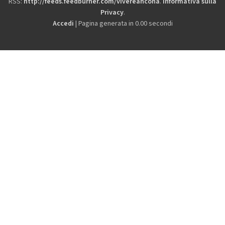
RSS:
http://feeds.feedburner.com/vivereancona
.
Informativa sulla
Privacy
.
Accedi
| Pagina generata in 0.00 secondi