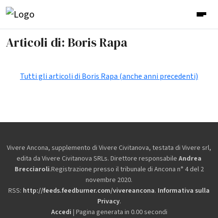
Articoli di: Boris Rapa
Tutti gli articoli di Boris Rapa (anche anni precedenti)
Vivere Ancona, supplemento di Vivere Civitanova, testata di Vivere srl,
edita da
Vivere Civitanova SRLs. Direttore responsabile
Andrea
Brecciaroli
.Registrazione presso il tribunale di Ancona n° 4 del 2
novembre 2020.
RSS:
http://feeds.feedburner.com/vivereancona
.
Informativa sulla
Privacy
.
Accedi
| Pagina generata in 0.00 secondi