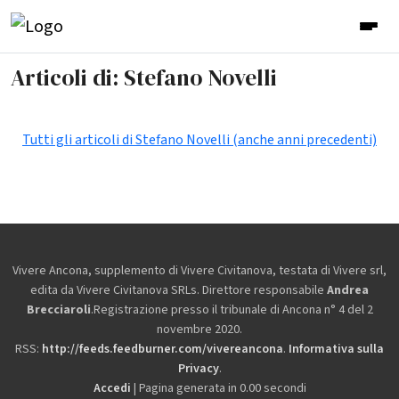
Articoli di: Stefano Novelli
Tutti gli articoli di Stefano Novelli (anche anni precedenti)
Vivere Ancona, supplemento di Vivere Civitanova, testata di Vivere srl,
edita da
Vivere Civitanova SRLs. Direttore responsabile
Andrea
Brecciaroli
.Registrazione presso il tribunale di Ancona n° 4 del 2
novembre 2020.
RSS:
http://feeds.feedburner.com/vivereancona
.
Informativa sulla
Privacy
.
Accedi
| Pagina generata in 0.00 secondi