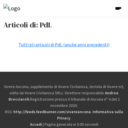
Articoli di: PdL
Tutti gli articoli di PdL (anche anni precedenti)
Vivere Ancona, supplemento di Vivere Civitanova, testata di Vivere srl,
edita da
Vivere Civitanova SRLs. Direttore responsabile
Andrea
Brecciaroli
.Registrazione presso il tribunale di Ancona n° 4 del 2
novembre 2020.
RSS:
http://feeds.feedburner.com/vivereancona
.
Informativa sulla
Privacy
.
Accedi
| Pagina generata in 0.00 secondi