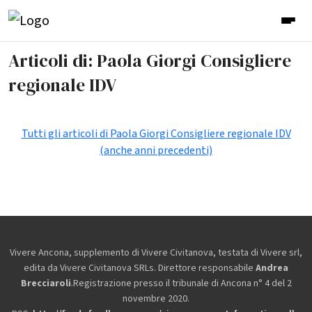
Articoli di: Paola Giorgi Consigliere
regionale IDV
Tutti gli articoli di Paola Giorgi Consigliere regionale IDV
(anche anni precedenti)
Vivere Ancona, supplemento di Vivere Civitanova, testata di Vivere srl,
edita da
Vivere Civitanova SRLs. Direttore responsabile
Andrea
Brecciaroli
.Registrazione presso il tribunale di Ancona n° 4 del 2
novembre 2020.