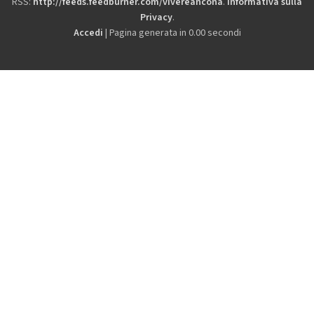
RSS:
http://feeds.feedburner.com/vivereancona
.
Informativa sulla
Privacy
.
Accedi
| Pagina generata in 0.00 secondi