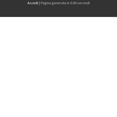
Accedi
| Pagina generata in 0.00 secondi