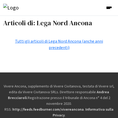
Articoli di: Lega Nord Ancona
Tutti gli articoli di Lega Nord Ancona (anche anni
precedenti)
Vivere Ancona, supplemento di Vivere Civitanova, testata di Vivere srl,
edita da
Vivere Civitanova SRLs. Direttore responsabile
Andrea
Brecciaroli
.Registrazione presso il tribunale di Ancona n° 4 del 2
novembre 2020.
RSS:
http://feeds.feedburner.com/vivereancona
.
Informativa sulla
Privacy
.