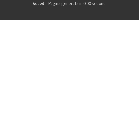
Accedi
| Pagina generata in 0.00 secondi