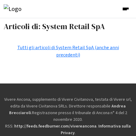
Articoli di: System Retail SpA
Tutti gli articoli di System Retail SpA (anche anni
precedenti)
Vivere Ancona, supplemento di Vivere Civitanova, testata di Vivere srl,
edita da
Vivere Civitanova SRLs. Direttore responsabile
Andrea
Brecciaroli
.Registrazione presso il tribunale di Ancona n° 4 del 2
novembre 2020.
RSS:
http://feeds.feedburner.com/vivereancona
.
Informativa sulla
Privacy
.