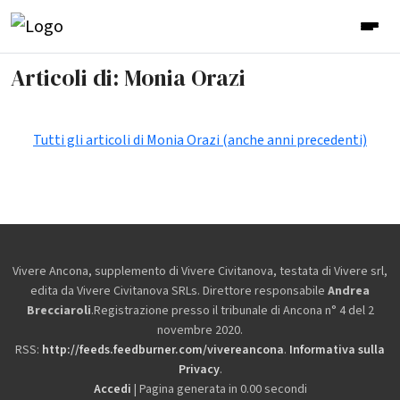
Articoli di: Monia Orazi
Tutti gli articoli di Monia Orazi (anche anni precedenti)
Vivere Ancona, supplemento di Vivere Civitanova, testata di Vivere srl,
edita da
Vivere Civitanova SRLs. Direttore responsabile
Andrea
Brecciaroli
.Registrazione presso il tribunale di Ancona n° 4 del 2
novembre 2020.
RSS:
http://feeds.feedburner.com/vivereancona
.
Informativa sulla
Privacy
.
Accedi
| Pagina generata in 0.00 secondi