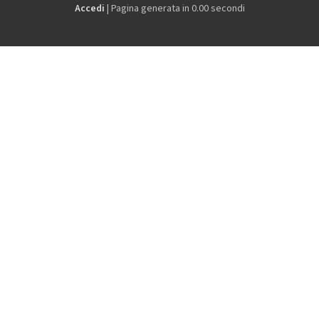
Accedi
| Pagina generata in 0.00 secondi