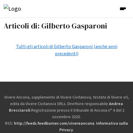
Articoli di: Gilberto Gasparoni
Tutti gli articoli di Gilberto Gasparoni (anche anni
precedenti)
Vivere Ancona, supplemento di Vivere Civitanova, testata di Vivere srl,
edita da
Vivere Civitanova SRLs. Direttore responsabile
Andrea
Brecciaroli
.Registrazione presso il tribunale di Ancona n° 4 del 2
novembre 2020.
RSS:
http://feeds.feedburner.com/vivereancona
.
Informativa sulla
Privacy
.