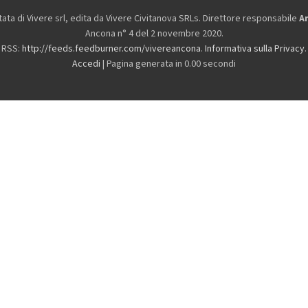
ta di Vivere srl, edita da
Vivere Civitanova SRLs. Direttore responsabile
A
Ancona n° 4 del 2 novembre 2020.
RSS:
http://feeds.feedburner.com/vivereancona
.
Informativa sulla Privacy
.
Accedi
| Pagina generata in 0.00 secondi