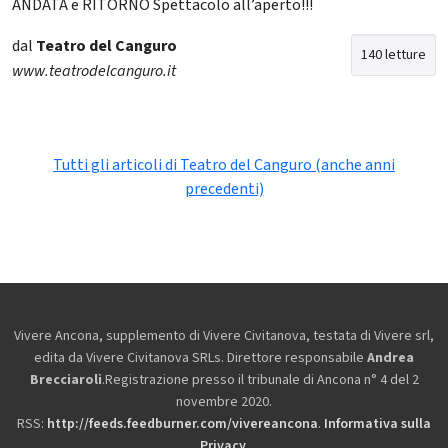
ANDATA e RITORNO Spettacolo all’aperto!!!
dal
Teatro del Canguro
140 letture
www.teatrodelcanguro.it
Tutti gli articoli di Teatro del Canguro (anche anni
precedenti)
Vivere Ancona, supplemento di Vivere Civitanova, testata di Vivere srl,
edita da
Vivere Civitanova SRLs. Direttore responsabile
Andrea
Brecciaroli
.Registrazione presso il tribunale di Ancona n° 4 del 2
novembre 2020.
RSS:
http://feeds.feedburner.com/vivereancona
.
Informativa sulla
Privacy
.